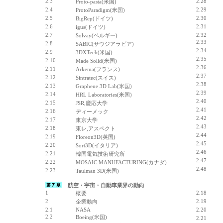
2.3
2.28
Proto-pasta(米国)
2.4
2.29
ProtoParadigm(米国)
2.5
2.30
BigRep(ドイツ)
2.6
2.31
igus(ドイツ)
2.7
2.32
Solvay(ベルギー)
2.33
2.8
SABIC(サウジアラビア)
2.34
2.9
3DXTech(米国)
2.35
2.10
Made Solid(米国)
2.36
2.11
Arkema(フランス)
2.37
2.12
Sintratec(スイス)
2.38
2.13
Graphene 3D Lab(米国)
2.39
2.14
HRL Laboratories(米国)
2.40
2.15
JSR,慶応大学
2.41
2.16
ディーメック
2.42
2.17
東京大学
2.43
2.18
東レ,アスペクト
2.44
2.19
Floreon3D(英国)
2.45
2.20
Sort3D(イタリア)
2.46
2.21
韓国電気技術研究所
2.47
2.22
MOSAIC MANUFACTURING(カナダ)
2.48
2.23
Taulman 3D(米国)
航空・宇宙・自動車業界の動向
1
2.18
概要
2
2.19
企業動向
2.1
NASA
2.20
2.2
Boeing(米国)
2.21