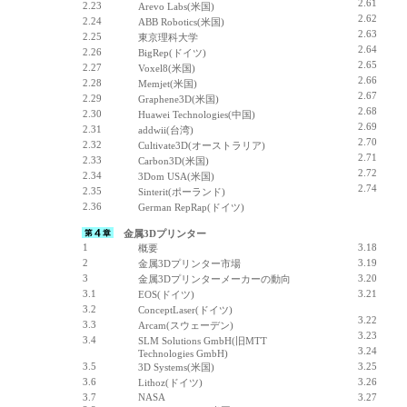
2.61
2.23
Arevo Labs(米国)
2.62
2.24
ABB Robotics(米国)
2.63
2.25
東京理科大学
2.64
2.26
BigRep(ドイツ)
2.65
2.27
Voxel8(米国)
2.66
2.28
Memjet(米国)
2.67
2.29
Graphene3D(米国)
2.68
2.30
Huawei Technologies(中国)
2.69
2.31
addwii(台湾)
2.70
2.32
Cultivate3D(オーストラリア)
2.71
2.33
Carbon3D(米国)
2.72
2.34
3Dom USA(米国)
2.74
2.35
Sinterit(ポーランド)
2.36
German RepRap(ドイツ)
金属3Dプリンター
1
3.18
概要
2
3.19
金属3Dプリンター市場
3
3.20
金属3Dプリンターメーカーの動向
3.1
3.21
EOS(ドイツ)
3.2
ConceptLaser(ドイツ)
3.22
3.3
Arcam(スウェーデン)
3.23
3.4
SLM Solutions GmbH(旧MTT
3.24
Technologies GmbH)
3.5
3.25
3D Systems(米国)
3.6
3.26
Lithoz(ドイツ)
3.7
NASA
3.27