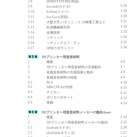
3.8
DDMSYSTEMS(米国)
3.28
3.9
Zecotek(カナダ)
3.29
3.10
ExOne(ドイツ)
3.30
3.11
Ion Core(英国)
3.31
3.12
大阪大学,パナソニック,川崎重工業など
3.32
3.13
松浦機械製作所
3.33
3.14
金属技研
3.34
3.15
ソディック
3.35
3.16
ソディックエフ・ティ
3.36
3.17
OPMラボラトリー
3Dプリンター用造形材料
1
4.6
概要
2
4.7
3Dプリンター用造形材料の市場動向
3
4.8
各種造形材料の市場規模と動向
4
4.9
各種造形材料の特徴
4.1
PLA
4.10
4.2
ABSとPLAの比較
4.11
4.3
ナイロン
4.12
4.4
ポリカーボネート
4.13
4.5
青銅
4.14
3Dプリンター用造形材料メーカーの動向/font>
1
2.24
概要
2
2.25
3Dプリンター用造形材料メーカーの動向
2.1
2.26
Grafoid(カナダ)
2.2
2.27
olorFabb(オランダ)