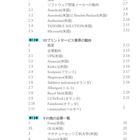
2.7
2
ソフトウェア関連メーカーの動向
2.8
2.1
Autodesk(米国)
2.9
2.2
Autodesk(米国)とHewlett-Packard(米国)
2.10
2.3
Authentise(米国)
2.11
2.4
TANGIBLE SOLUTION(米国)
2.12
2.5
Microsoft(米国)
3Dプリントサービス業界の動向
1
2.12
概要
2
2.13
企業動向
2.1
2.14
UPS(米国)
2.2
2.15
Amazon(米国)
2.3
2.16
Kinko’s(米国)
2.4
2.17
Sculpteo(フランス)
2.5
2.18
Shapeways(米国)
2.6
2.19
Additive industries(オランダ)
2.7
3Dortgen(トルコ)
2.20
2.8
Royal Mail(英国)
2.21
2.9
LUXeXceL(オランダ)
2.10
Fairphone(オランダ)
3
2.11
i.materialise(ベルギー)
その他の企業一覧
1
19
Feetz(米国)
2S
20
OLS(米国)
3
21
マサチューセッツ工科大学(米国)
4
22
Normal(米国)