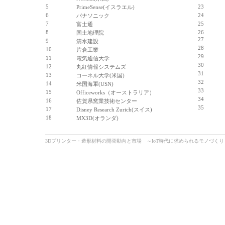
5
23
PrimeSense(イスラエル)
6
24
パナソニック
7
25
富士通
8
26
国土地理院
27
9
清水建設
28
10
片倉工業
29
11
電気通信大学
30
12
丸紅情報システムズ
31
13
コーネル大学(米国)
32
14
米国海軍(USN)
33
15
Officeworks（オーストラリア）
34
16
佐賀県窯業技術センター
35
17
Disney Research Zurich(スイス)
18
MX3D(オランダ)
3Dプリンター・造形材料の開発動向と市場 ～IoT時代に求められるモノづくり