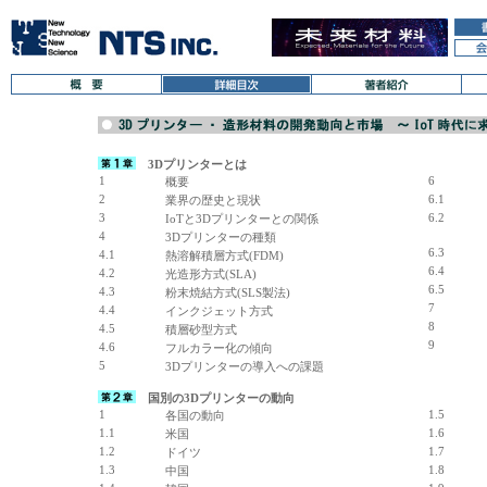
3Dプリンターとは
1
6
概要
2
6.1
業界の歴史と現状
3
6.2
IoTと3Dプリンターとの関係
4
3Dプリンターの種類
6.3
4.1
熱溶解積層方式(FDM)
6.4
4.2
光造形方式(SLA)
6.5
4.3
粉末焼結方式(SLS製法)
7
4.4
インクジェット方式
8
4.5
積層砂型方式
9
4.6
フルカラー化の傾向
5
3Dプリンターの導入への課題
国別の3Dプリンターの動向
1
1.5
各国の動向
1.1
1.6
米国
1.2
1.7
ドイツ
1.3
1.8
中国