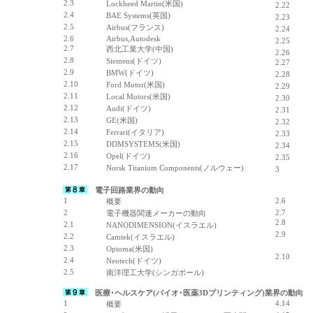
2.3
Lockheed Martin(米国)
2.22
2.4
BAE Systems(英国)
2.23
2.5
Airbus(フランス)
2.24
2.6
Airbus,Autodesk
2.25
2.7
西北工業大学(中国)
2.26
2.8
Siemens(ドイツ)
2.27
2.9
BMW(ドイツ)
2.28
2.10
Ford Motor(米国)
2.29
2.11
Local Motors(米国)
2.30
2.12
Audi(ドイツ)
2.31
2.13
GE(米国)
2.32
2.14
Ferrari(イタリア)
2.33
2.15
DDMSYSTEMS(米国)
2.34
2.16
Opel(ドイツ)
2.35
2.17
Norsk Titanium Components(ノルウェー)
3
電子回路業界の動向
1
2.6
概要
2
2.7
電子機器関連メーカーの動向
2.8
2.1
NANODIMENSION(イスラエル)
2.9
2.2
Camtek(イスラエル)
2.3
Optoma(米国)
2.10
2.4
Neotech(ドイツ)
2.5
南洋理工大学(シンガポール)
医療･ヘルスケア(バイオ･医薬3Dプリンティング)業界の動向
1
4.14
概要