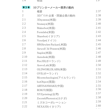
1.4
1.9
韓国
3Dプリンターメーカー業界の動向
1
2.37
概要
2
2.38
3Dﾌﾟﾘﾝﾀ-企業・関連企業の動向
2.1
2.39
3Dsystems(米国)
2.2
2.40
Stratasys(米国)
2.3
2.41
Makerbot(米国)
2.4
2.42
Formlabs(米国)
2.5
2.43
Sharebot(イタリア)
2.6
2.44
Voxeljet(ドイツ)
2.7
2.45
HP(Hewlett-Packard,米国)
2.8
2.46
Airwolf 3d Printers(米国)
2.9
2.47
Staples(米国)
2.10
2.48
Autodesk(米国)
2.11
2.49
Pirx3D(ポーランド)
2.12
2.50
ArevoLab(米国)
2.13
2.51
OLDWORLDLABS(米国)
2.14
2.52
OVE(ポーランド)
2.15
2.53
Mcortechnologies(アイルランド)
2.16
2.54
botObject(英国)
2.17
2.55
ARTISANMAKE(中国)
2.56
2.18
ROKIT(韓国)
2.57
2.19
XYZprinting(台湾)
2.58
2.20
ZecotekPhotonics(カナダ)
2.59
2.21
ミズホコーポレーション
2.60
2.22
NEXA3D(イタリア)