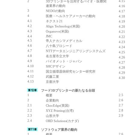
2
4.15
3Dプリンターを活用するバイオ・医療関
連業界の動向
4.16
3
NEDOの動向
4.17
4
医療・ヘルスケアメーカーの動向
4.18
4.1
ネクスト21
4.19
4.2
Align Technology(米国)
4.20
4.3
Organovo(米国)
4.21
4.4
JMC
4.22
4.5
帝人ナカシマメディカル
4.23
4.6
八十島プロシード
4.24
4.7
NTTデータエンジニアリングシステムズ
4.25
4.8
名古屋市立大学
4.26
4.9
バイオメット・ジャパン
4.27
4.10
SHCデザイン
4.28
4.11
国立循環器病研究センター研究所
4.29
4.12
武藤工業
4.30
4.13
京都大学
フード3Dプリンターの新たなる台頭
1
2.5
概要
2
2.6
企業動向
2.1
2.7
ChocEdge(英国)
2.2
2.8
XYZ Printing(台湾)
2.3
2.9
山形大学
2.4
ORD Solutions(カナダ)
ソフトウェア業界の動向
1
2.6
概要