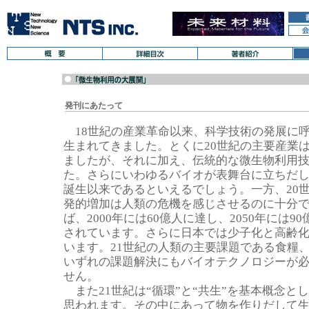
発刊にあたって
18世紀の産業革命以来、科学技術の発展に
生まれてきました。とくに20世紀の主要産業
ましたが、それに加え、伝統的な微生物利用
た。さらにいわゆるバイオが表舞台に立ちだした
誕生以来であるといえるでしょう。一方、20
発的増加は人類の危機を感じさせるのに十分
ば、2000年には60億人に達し、2050年には
されています。さらに日本では少子化と高齢
います。21世紀の人類の主要課題である食糧
いずれの課題解決にもバイオテクノロジーが
せん。
また21世紀は“循環”と“共生”を基本概念と
思われます。その中にあって物を作りだして