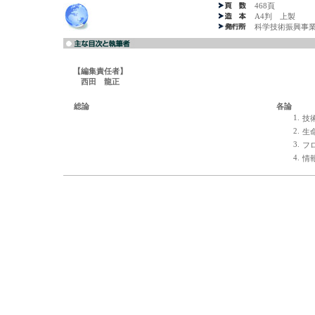
468頁
A4判 上製
科学技術振興事
【編集責任者】
西田 龍正
総論
各論
1.
技
2.
生
3.
フ
4.
情