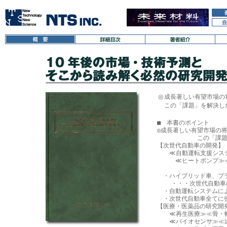
◎
成長著しい有望市場の
この「課題」を解決し
■　本書のポイント 

◎成長著しい有望市場の将
　　　　　　 この「課題
【次世代自動車の開発】

　　≪自動運転支援シス
　　　≪ヒートポンプ≫
　・ハイブリッド車、プラ
    ・・・次世代自動車
　・自動運転システムに
　・次世代自動車全てに使
【医療・医薬品の研究開発
　　≪再生医療≫≪骨・軟
　　≪バイオセンサ≫≪