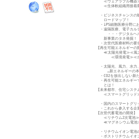
　　≪ウェアラブル機器≫
　　≪生体軟組織用接着剤
　・ビジネスチャンスの
　　ロードマップ！

　・iPS細胞医療分野に
　・遠隔医療、電子カルテ
　　　・・・デジタルヘル
　　新事業のタネ発掘！

　・次世代医療材料の要求
【再生可能エネルギーの開
　　≪太陽光発電≫≪風力
　　　　≪環境発電≫≪水
　・太陽光、風力、水力、
　　　…新エネルギーの本
　・CO2を放出しない新
　・再生可能エネルギー
　　とは！ 

【未来都市、住宅システム
　　≪スマートグリッド
　・国内のスマートグリッド
　・これから参入する企業
【次世代蓄電池の開発】

　　≪リチウム2次電池≫
　　≪マグネシウム電池≫
　・リチウムイオン電池
　・ポストリチウムイオン