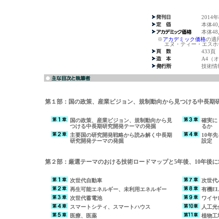
2014
本体40
本体48
※
アカデミック価格
の適
エヌ・ティー・エスホー
433頁
A4（
技術情
第１部：国の政策、産業ビジョン、規制動向から見つける中長期
国の政策、産業ビジョン、規制動向から見
確実に
つける中長期研究開発テーマの発掘
るか
主要国の研究開発戦略から読み解く中長期
10年
研究開発テーマの発掘
設定
第２部：厳選テーマのおける技術ロードマップと5年後、10年後
次世代自動車
次世代
再生可能エネルギー、未利用エネルギー
有機EL
次世代蓄電池
ワイヤ
スマートシティ、スマートハウス
人工光
医療、医薬
植物工