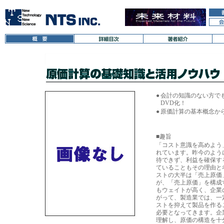
●
会計の知識のない方で
DVD化！
●
原価計算の基本概念か
■趣旨
「コスト意識を高めよう
れています。昨今のよう
待できず、利益を確保す
ていることもその理由と
ストの大半は「売上原価
が、「売上原価」を構成
もウェイトが高く、企業
がって、製造業では、一
ストを抑えて製品を作る
必要となってきます。企
理解し、原価の構造を十