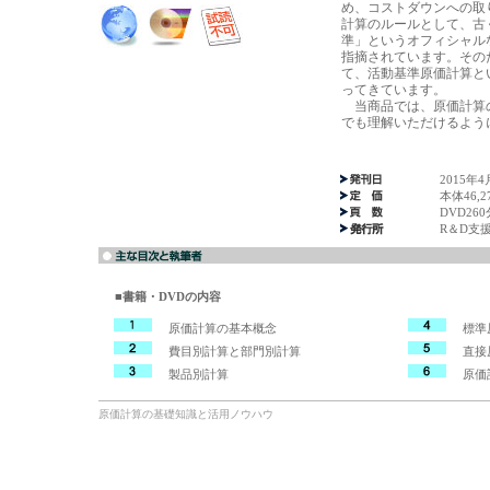
め、コストダウンへの取
計算のルールとして、古
準」というオフィシャル
指摘されています。その
て、活動基準原価計算と
ってきています。
当商品では、原価計算
でも理解いただけるよう
2015年4
本体46,
DVD260
R＆D支
■書籍・DVDの内容
原価計算の基本概念
標準
費目別計算と部門別計算
直接原
製品別計算
原価計
原価計算の基礎知識と活用ノウハウ