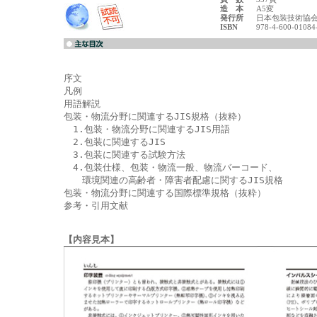
造 本
A5変
発行所
日本包装技術協
ISBN
978-4-600-0108
序文

凡例

用語解説

包装・物流分野に関連するJIS規格（抜粋）

　1.包装・物流分野に関連するJIS用語

　2.包装に関連するJIS

　3.包装に関連する試験方法

　4.包装仕様、包装・物流一般、物流バーコード、

　　環境関連の高齢者・障害者配慮に関するJIS規格

包装・物流分野に関連する国際標準規格（抜粋）

参考・引用文献

【内容見本】