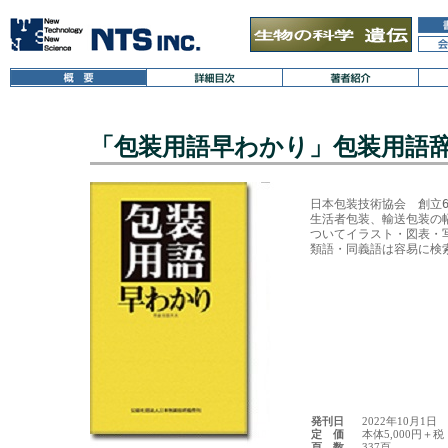
「包装用語早わかり」包装用語
日本包装技術協会　創立6
生活者包装、輸送包装の幅
ついてイラスト・図表・
発刊日
2022年10月1日
定 価
本体5,000円＋税
頁 数
337頁