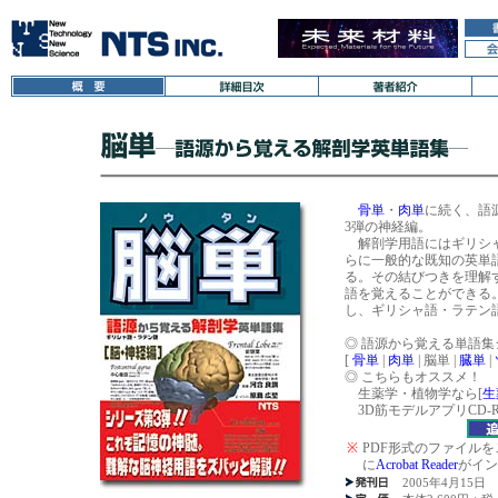
骨単
・
肉単
に続く、語
3弾の神経編。
解剖学用語にはギリシャ
らに一般的な既知の英単
る。その結びつきを理解
語を覚えることができる
し、ギリシャ語・ラテン
◎ 語源から覚える単語集
[
骨単
|
肉単
|
脳単
|
臓単
|
◎ こちらもオススメ！
生薬学・植物学なら[
生
3D筋モデルアプリCD-R
※
PDF形式のファイル
に
Acrobat Reader
がイン
2005年4月15日