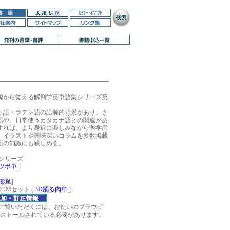
源から覚える解剖学英単語集シリーズ第
語・ラテン語の語源的背景があり、さ
語や、日常使うカタカナ語との関連があ
すれば、より身近に楽しみながら医学用
。イラストや興味深いコラムを多数掲載
語の知識にも親しめる。
シリーズ
ツボ単
]
薬単
]
OMセット [
3D踊る肉単
]
をご覧いただくには、お使いのブラウザ
ストールされている必要があります。