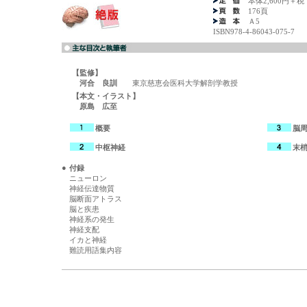
本体2,600円＋税
176頁
Ａ5
ISBN978-4-86043-075-7
【監修】
河合 良訓
東京慈恵会医科大学解剖学教授
【本文・イラスト】
原島 広至
概要
脳
中枢神経
末
●
付録
ニューロン
神経伝達物質
脳断面アトラス
脳と疾患
神経系の発生
神経支配
イカと神経
難読用語集内容