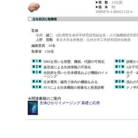
1192頁
B5
ISBN978-4-86043-133-4
監修
小川 誠二
(財)濱野生命科学研究財団副会長・小川脳機能研究所
上野 照剛
東京大学名誉教授・九州大学工学研究院特任教授
編集委員 10名
執筆者 158名
MRIを用いる形態、機能、代謝の可視化
診断か
超音波による生体情報の可視化
1分子
光技術を用いた生体構造および機能のイメ
分子・
ージング
グ
生体電気・磁気で体内の機能をみる
流れの
PETによる生体機能の画像化と疾患診断
ナノ半
★関連書籍のご案内
生体ひかりイメージング 基礎と応用