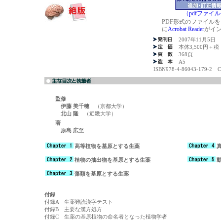
（pdfファイ
PDF形式のファイル
に
Acrobat Reader
がイ
2007年11月5日
本体3,500円＋税
368頁
A5
ISBN978-4-86043-179-2 
監修
伊藤 美千穂
（京都大学）
北山 隆
（近畿大学）
著
原島 広至
高等植物を基原とする生薬
植物の抽出物を基原とする生薬
藻類を基原とする生薬
付録
付録A 生薬難読漢字テスト
付録B 主要な漢方処方
付録C 生薬の基原植物の命名者となった植物学者