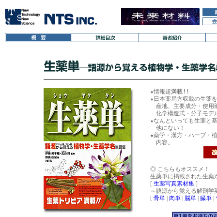
★情報超満載!!

★日本薬局方収載の生薬を
　産地、主要成分・使用
　化学構造式・分子モデ
★なんといっても生薬と基
　他にない！

★薬学・漢方・ハーブ・植
◎ こちらもオススメ！
生薬単に掲載された生薬
[
生薬写真素材集
]
～語源から覚える解剖学
[
骨単
|
肉単
|
脳単
|
臓単
|