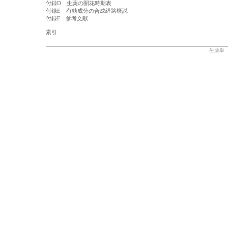
付録D 生薬の開花時期表
付録E 有効成分の合成経路概説
付録F 参考文献
索引
生薬単 Cop