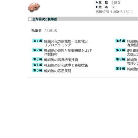
648頁
B5
ISBN978-4-86043-160-0
執筆者
計101名
細胞分化の多能性・全能性と
幹細胞
リプログラミング
有効性
幹細胞の特性と制御機構および
iPS
作製技術
支援と
幹細胞の高度培養技術
幹細胞
管理と
幹細胞の分化誘導と移植技術
幹細胞
幹細胞の応用展開