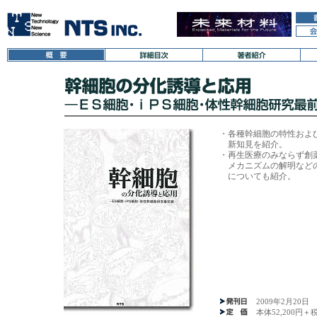
・
各種幹細胞の特性およ
新知見を紹介。
・
再生医療のみならず創
メカニズムの解明など
についても紹介。
2009年2月20日
本体52,200円＋