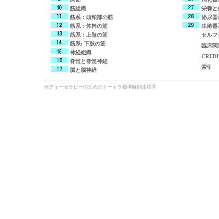
筋組織
栄養と
筋系：頭頸部の筋
泌尿器
筋系：体幹の筋
生殖器
筋系：上肢の筋
セルフ
筋系: 下肢の筋
臨床関
神経組織
CREDI
脊髄と脊髄神経
索引
脳と脳神経
ボディーセラピーのためのトートラ標準解剖生理学