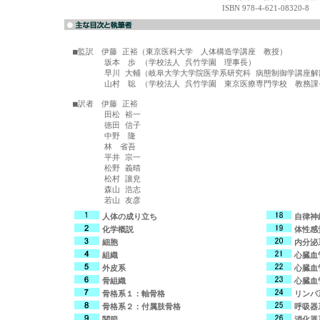
ISBN 978-4-621-08320-8
■監訳　伊藤 正裕（東京医科大学　人体構造学講座　教授）

　　　　坂本　歩 （学校法人 呉竹学園　理事長）

　　　　早川 大輔（岐阜大学大学院医学系研究科 病態制御学講座解剖
　　　　山村　聡 （学校法人 呉竹学園　東京医療専門学校　教務課長
■訳者　伊藤 正裕

　　　　田松 裕一

　　　　徳田 信子

　　　　中野　隆

　　　　林　省吾

　　　　平井 宗一

　　　　松野 義晴

　　　　松村 讓皃

　　　　森山 浩志

人体の成り立ち
自律神
化学概説
体性感
細胞
内分泌
組織
心臓血
外皮系
心臓血
骨組織
心臓血
骨格系１：軸骨格
リンパ
骨格系２：付属肢骨格
呼吸器
関節
消化器