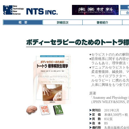
●
セラピストのための解
●
筋骨格系に関する内容
ラムもあり。理学療法
●
マニュアルセラピスト
柔道整復師、鍼灸師、
ー、カイロプラクター
ルセラピー）に携わる
人体に興味をもつ全て
原著
「Anatomy and Physiology f
（JPHN WILEY&SONS, I
2011年2月
本体8,500円＋税
832頁
B5
丸善出版株式会