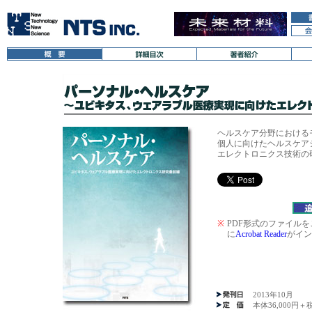
ヘルスケア分野における
個人に向けたヘルスケア
エレクトロニクス技術の
※
PDF形式のファイル
に
Acrobat Reader
がイン
2013年10月
本体36,000円＋