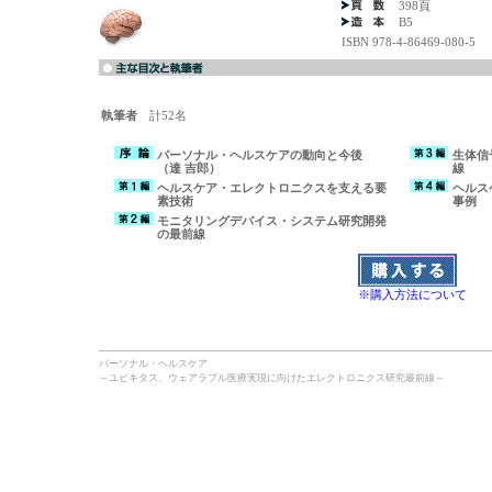
398頁
B5
ISBN 978-4-86469-080-5
執筆者
計52名
パーソナル・ヘルスケアの動向と今後
生体信
（達 吉郎）
線
ヘルスケア・エレクトロニクスを支える要
ヘルス
素技術
事例
モニタリングデバイス・システム研究開発
の最前線
※購入方法について
パーソナル・ヘルスケア
～ユビキタス、ウェアラブル医療実現に向けたエレクトロニクス研究最前線～