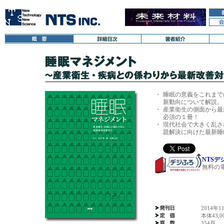
・
睡眠の意義をこれまで
新動向について解説。
・
産業衛生の側面から最
必須の１冊！
・
現代社会で大きく乱さ
題解決に向けた最新睡
NTS
無料の
2014年1
本体43,
354頁