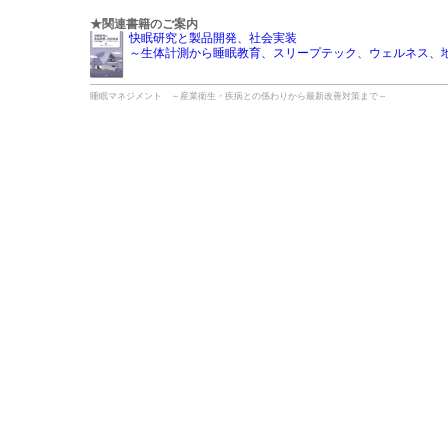
★関連書籍のご案内
快眠研究と製品開発、社会実装
～生体計測から睡眠教育、スリープテック、ウェルネス、
睡眠マネジメント ～産業衛生・疾病との係わりから最新改善対策まで～