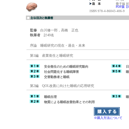
冊子版 B
PDF版【
ISBN 978-4-86043-406-9
監修
白川修一郎，高橋 正也
執筆者
計49名
序論 睡眠研究の現在・過去・未来
第1編 産業衛生と睡眠研究
安全衛生のための睡眠研究動向
日
社会問題化する睡眠障害
睡
交替勤務者と睡眠
第2編 QOL改善に向けた睡眠の応用研究
睡眠生理
睡
物質による睡眠改善効果とその利用
※購入方法について