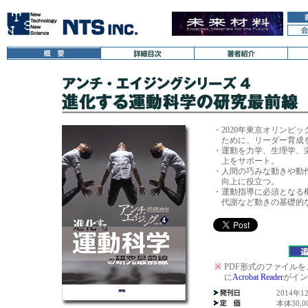
・
2020年東京オリンピ
ために、リーダー育成
・
運動を力学、生理学、
上をサポート。
・
人間の巧みな動きや動
向上に役立つ。
・
運動指導に必須となる
代謝など動きの基礎的
※
PDF形式のファイル
に
Acrobat Reader
がイン
2014年1
本体30,