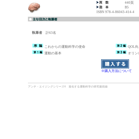
440頁
B5
ISBN 978-4-86043-414-4
執筆者
計63名
これからの運動科学の使命
QOL
運動の基本
オリン
※購入方法について
アンチ・エイジングシリーズ4 進化する運動科学の研究最前線