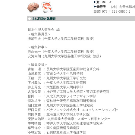
A5
（株）丸善出版
ISBN 978-4-621-08830-2
日本生理人類学会 編

＜編集委員長＞

勝浦哲夫（千葉大学大学院工学研究科 教授）

＜編集幹事＞

岩永光一（千葉大学大学院工学研究科 教授）

安河内朗（九州大学大学院芸術工学研究院 教授）

＜編集委員＞

青柳　潔 ：長崎大学大学院医歯薬学総合研究科

山崎和彦 ：実践女子大学生活科学部

工藤　奨 ：九州大学大学院工学研究院

下村義弘 ：千葉大学大学院工学研究科

井上芳光 ：大阪国際大学人間科学部

古賀俊策 ：神戸芸術工科大学大学院・芸術工学研究科

原田　一 ：東北工業大学ライフデザイン学部

恒次祐子 ：森林総合研究所構造利用研究領域

樋口重和 ：九州大学大学院芸術工学研究院

野口公喜 ：パナソニック株式会社 エコソリューションズ社

前田享史 ：北海道大学大学院工学研究院

安陪大治郎：九州産業大学健康・スポーツ科学センター 

中村晴信 ：神戸大学大学院人間発達環境学研究科

草野洋介 ：国立病院機構長崎病院

小林宏光 ：石川県立看護大学看護学部
