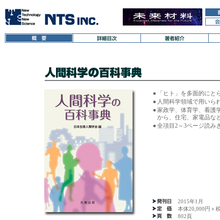
●
「ヒト」を多面的にと
●
人間科学領域で用いられ
●
家政学、体育学、看護
から、住宅、家電品な
●
全項目2～3ページ読み
2015年1月
本体20,000円＋
802頁