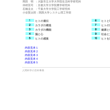
岡田　明 ：大阪市立大学大学院生活科学研究科

仲村匡司 ：京都大学大学院農学研究科

石橋圭太 ：千葉大学大学院工学研究科

ヒトの遺伝
ヒトと
カラダの構造
ヒトの
カラダの機能
健康と
脳と心
社会と
ヒトの感覚
ヒトを
内容見本１
内容見本２
内容見本３
内容見本４
内容見本５
人間科学の百科事典