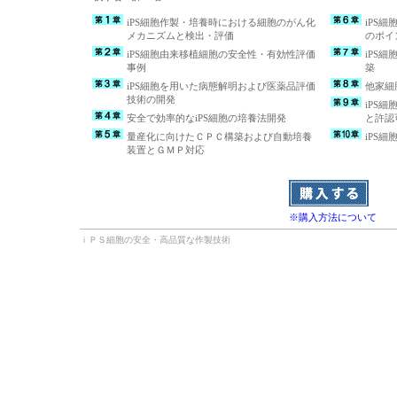
iPS細胞作製・培養時における細胞のがん化
iPS
メカニズムと検出・評価
のポイ
iPS細胞由来移植細胞の安全性・有効性評価
iPS
事例
築
iPS細胞を用いた病態解明および医薬品評価
他家細
技術の開発
iPS
安全で効率的なiPS細胞の培養法開発
と許認
量産化に向けたＣＰＣ構築および自動培養
iPS
装置とＧＭＰ対応
※購入方法について
ｉＰＳ細胞の安全・高品質な作製技術