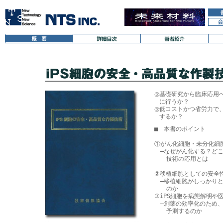
◎
基礎研究から臨床応用
に行うか？
◎
低コストかつ省労力で
するか？
■　本書のポイント

①がん化細胞・未分化細
　―なぜがん化する？どこ
　　技術の応用とは

②移植細胞としての安全性
　―移植細胞がしっかりと
　　のか

③iPS細胞を病態解明や
　―創薬の効率化のため、
　　予測するのか
