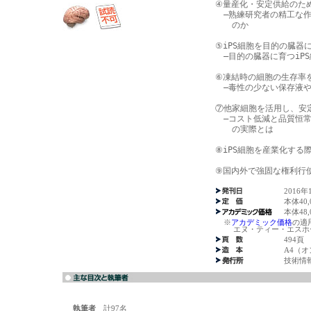
④量産化・安定供給のため
　―熟練研究者の精工な作
　　のか

⑤iPS細胞を目的の臓器
　―目的の臓器に育つiP
⑥凍結時の細胞の生存率を
　―毒性の少ない保存液や
⑦他家細胞を活用し、安
　―コスト低減と品質恒常
　　の実際とは

⑧iPS細胞を産業化する
⑨国内外で強固な権利行使
2016年
本体40
本体48
※
アカデミック価格
の適
エヌ・ティー・エスホー
494頁
A4（
技術情
執筆者
計97名