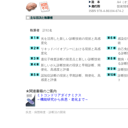
A4（
技術情
ISBN 978-4-86104-674-2
執筆者
計92名
光を活用した新しい診断技術の現状と高感
感染症
度化
術
リキッドバイオプシーにおける現状と高感
自己免
度化
る診断
遺伝子検査診断の留意点と新しい診断技術
難病・
る診断
新しいがん診断技術の現状と早期診断、簡
便化、高感度と評価
診断技
認知症診断の現状と早期診断、簡便化、高
診断技
感度と評価
ト
★関連書籍のご案内
ミトコンドリアダイナミクス
～機能研究から疾患・老化まで～
疾患・病態検査・診断法の開発