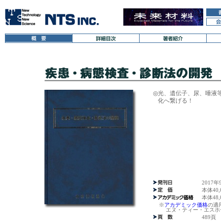
◎
光、遺伝子、尿、唾液
化へ繋げる！
2017年
本体40
本体48
※
アカデミック価格
の適
エヌ・ティー・エスホー
489頁