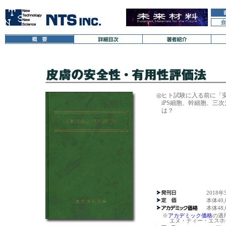
◎
ヒト試験に入る前に「
iPS細胞、幹細胞、三
は？
2018年
本体40
本体48
※
アカデミック価格
の適
エヌ・ティー・エスホー