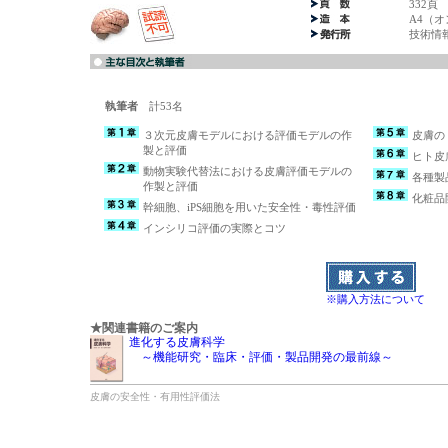
332頁
A4（
技術情
執筆者
計53名
３次元皮膚モデルにおける評価モデルの作
皮膚の
製と評価
ヒト皮
動物実験代替法における皮膚評価モデルの
各種製
作製と評価
化粧品
幹細胞、iPS細胞を用いた安全性・毒性評価
インシリコ評価の実際とコツ
※購入方法について
★関連書籍のご案内
進化する皮膚科学
～機能研究・臨床・評価・製品開発の最前線～
皮膚の安全性・有用性評価法