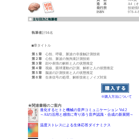
造 本
A4（
発行所
技術情
ISBN
978-4-
執筆者
計56名

■章タイトル

第１章
第２章
第３章
第４章
第５章
第６章
※購入方法について
★関連書籍のご案内
進化するヒトと機械の音声コミュニケーション Vol.2
～AIの活用と感情に寄り添う音声認識・合成の新展開～
温度ストレスによる生体応答ダイナミクス