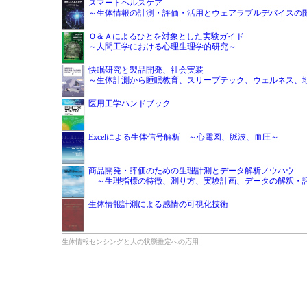
スマートヘルスケア
～生体情報の計測・評価・活用とウェアラブルデバイスの
Ｑ＆Ａによるひとを対象とした実験ガイド
～人間工学における心理生理学的研究～
快眠研究と製品開発、社会実装
～生体計測から睡眠教育、スリープテック、ウェルネス、
医用工学ハンドブック
Excelによる生体信号解析 ～心電図、脈波、血圧～
商品開発・評価のための生理計測とデータ解析ノウハウ
～生理指標の特徴、測り方、実験計画、データの解釈・
生体情報計測による感情の可視化技術
生体情報センシングと人の状態推定への応用