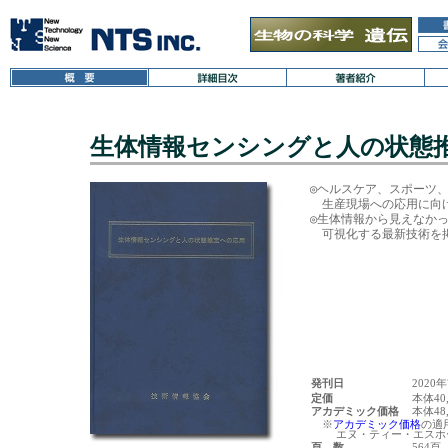
生体情報センシングと人の状態
◎ヘルスケア、スポーツ、
　生産現場への応用に向け
◎生体情報から見えなかっ
発刊日
2020
定価
本体40
アカデミック価格
本体48
※
アカデミック価格
の適
エヌ・ティー・エスホー
頁 数
564頁