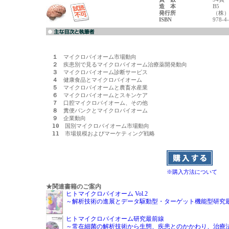
造 本
B5
発行所
（株）
ISBN
978-4
１
２
３
４
５
６
７
８
９
10
11
　市場規模およびマーケティング戦略

※購入方法について
★関連書籍のご案内
ヒトマイクロバイオーム Vol.2
～解析技術の進展とデータ駆動型・ターゲット機能型研究
ヒトマイクロバイオーム研究最前線
～常在細菌の解析技術から生態、疾患とのかかわり、治療