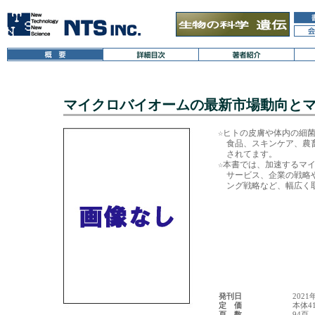
マイクロバイオームの最新市場動向と
☆ヒトの皮膚や体内の細菌
　食品、スキンケア、農
　されてます。

☆本書では、加速するマイ
　サービス、企業の戦略
　ング戦略など、幅広く取
発刊日
2021
定 価
本体41
頁 数
94頁