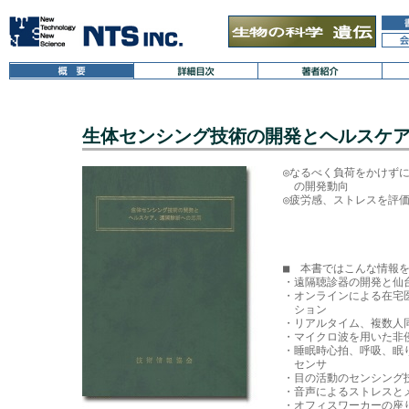
生体センシング技術の開発とヘルスケ
◎なるべく負荷をかけずに
　の開発動向

◎疲労感、ストレスを評価
■　本書ではこんな情報を
・遠隔聴診器の開発と仙
・オンラインによる在宅
　ション

・リアルタイム、複数人
・マイクロ波を用いた非侵
・睡眠時心拍、呼吸、眠
　センサ

・目の活動のセンシング
・音声によるストレスと
・オフィスワーカーの座