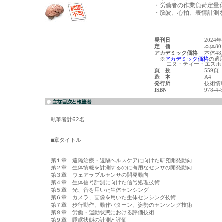
・労働者の作業負荷定量化
・脳波、心拍、表情計測を
発刊日
2024
定 価
本体80
アカデミック価格
本体48
※
アカデミック価格
の適
エヌ・ティー・エスホー
頁 数
559頁
造 本
A4
発行所
技術情
ISBN
978-4-
執筆者計62名

■章タイトル

第１章　遠隔治療・遠隔ヘルスケアに向けた研究開発動向

第２章　生体情報を計測するのに有用なセンサの開発動向

第３章　ウェアラブルセンサの開発動向

第４章　生体信号計測に向けた信号処理技術

第５章　光、音を用いた生体センシング

第６章　カメラ、画像を用いた生体センシング技術

第７章　歩行動作、動作パターン、姿勢のセンシング技術

第８章　労働・運動状態における評価技術

第９章　睡眠状態の計測と評価
