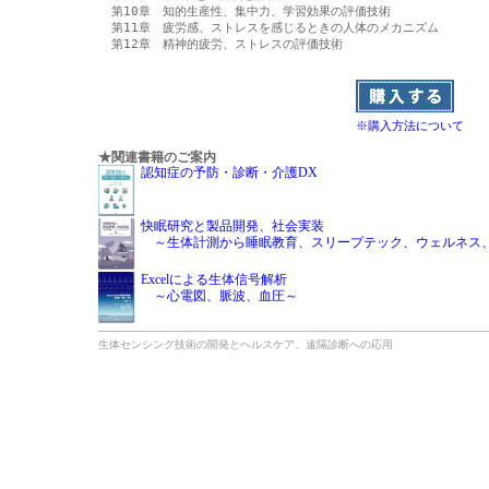
第10章　知的生産性、集中力、学習効果の評価技術

第11章　疲労感、ストレスを感じるときの人体のメカニズム

第12章　精神的疲労、ストレスの評価技術

※購入方法について
★関連書籍のご案内
認知症の予防・診断・介護DX
快眠研究と製品開発、社会実装
～生体計測から睡眠教育、スリープテック、ウェルネス
Excelによる生体信号解析
～心電図、脈波、血圧～
生体センシング技術の開発とヘルスケア、遠隔診断への応用