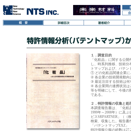
１．調査目的
「化粧品」に関する公開
し、時系列推移、技術分
トマップおよび、パテン
① どの化粧品関連企業
② 各企業の技術開発動
③ 最近注目する技術は何
④ 各企業間の連携状況
等を明確にして、今後の
である。
２．特許情報の収集と処
本調査報告書は、「化粧
1999年～2008年）に
ビスSRPARTNER」（
検索、収集した。報告書
「パテントマップEXZ
特許情報公報の総数は27,