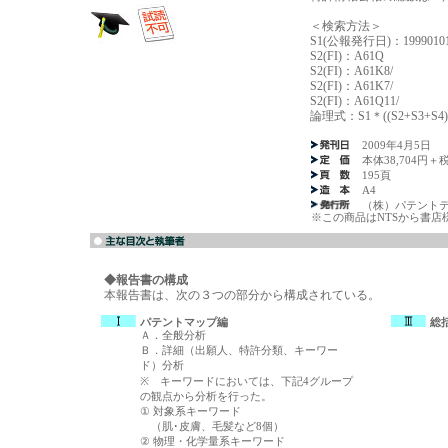
＜検索方法＞
S1(公報発行日)：19990101:
S2(FI)：A61Q
S2(FI)：A61K8/
S2(FI)：A61K7/
S2(FI)：A61Q11/
論理式：S1＊((S2+S3+S
2009年4月5日
本体38,704円＋
195頁
A4
（株）パテント
※この商品はNTSから書店
◆報告書の構成
本報告書は、次の３つの部分から構成されている。
パテントマップ編
総
Ａ．全般分析
Ｂ．詳細（出願人、特許分類、キーワー
ド）分析
※ キーワードにおいては、下記4グループ
の観点から分析を行った。
① 対象系キーワード
（肌･皮膚、毛髪など8個）
② 物理・化学量系キーワード