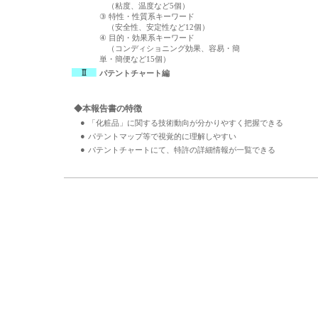
（粘度、温度など5個）
③ 特性・性質系キーワード
（安全性、安定性など12個）
④ 目的・効果系キーワード
（コンディショニング効果、容易・簡
単・簡便など15個）
パテントチャート編
◆本報告書の特徴
●
「化粧品」に関する技術動向が分かりやすく把握できる
●
パテントマップ等で視覚的に理解しやすい
●
パテントチャートにて、特許の詳細情報が一覧できる