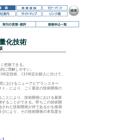
量化技術
版
く把握できる。

的に理解しやすい。

2)特定技術、(3)特定出願人に分けて、

間におけるニューアピアランスキー

スト」により、ごく最近の技術開発の

ることにより、技術開発における最新

測することができる。即ちこの技術開

始された技術開発が何であるかを推測

多少により、その技術開発の本気度を

ら】