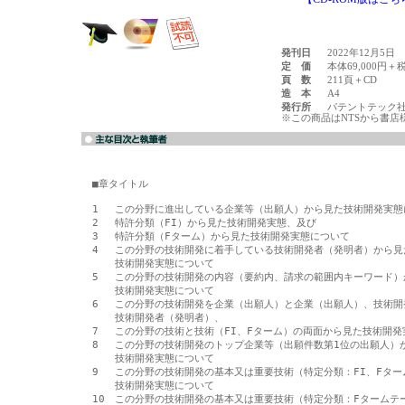
発刊日
2022年12月5日
定 価
本体69,000円＋
頁 数
211頁＋CD
造 本
A4
発行所
パテントテック
※この商品はNTSから書店
■章タイトル

1　 この分野に進出している企業等（出願人）から見た技術開発実態
2　 特許分類（FI）から見た技術開発実態、及び

3　 特許分類（Fターム）から見た技術開発実態について

4　 この分野の技術開発に着手している技術開発者（発明者）から見た
 　 技術開発実態について

5　 この分野の技術開発の内容（要約内、請求の範囲内キーワード）
 　 技術開発実態について

6　 この分野の技術開発を企業（出願人）と企業（出願人）、技術開
 　 技術開発者（発明者）、

7　 この分野の技術と技術（FI、Fターム）の両面から見た技術開発
8　 この分野の技術開発のトップ企業等（出願件数第1位の出願人）か
 　 技術開発実態について

9　 この分野の技術開発の基本又は重要技術（特定分類：FI、Fター
 　 技術開発実態について

10　この分野の技術開発の基本又は重要技術（特定分類：Fタームテー