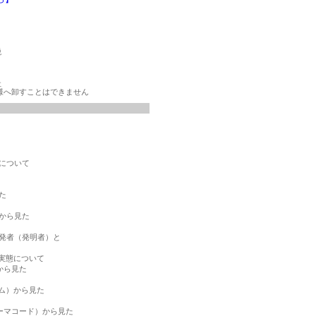
税
社
様へ卸すことはできません
について



から見た

発者（発明者）と

実態について

ら見た

ム）から見た

マコード）から見た
