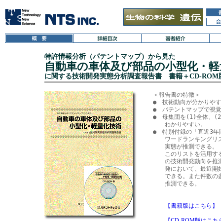
特許情報分析（パテントマップ）から見た
自動車の車体及び部品の小型化・軽
に関する技術開発実態分析調査報告書 書籍＋CD-ROM
＜報告書の特徴＞

●　技術動向が分かりやす
●　パテントマップで視覚
●　母集団を(1)全体、(
　　わかりやすい。

●　特別付録の「直近3年
　　ワードランキングリ
　　実態が推測できる。

　　このリストを活用す
　　の技術開発動向を推
　　発において、最近開
　　できる。また件数の
　　推測できる。

【書籍版はこちら】
【CD-ROM版はこち