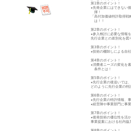
第1章のポイント！

★先発企業にはできない後
　揮！

「高付加価値特許取得戦
　は！！

第2章のポイント！

★参入検討に必要な情報を
先行企業との差別化を図
第3章のポイント！

★技術の棚卸しによる自社
第4章のポイント！

★消費者ニーズの変化を素
　条件とは！

第5章のポイント！

★先行企業の後追いでは、
どのように先行企業の特
第6章のポイント！

★先行企業の特許情報、事
★経営陣や事業部門に事業
第7章のポイント！

★後発技術の優位性を活か
事業提案における社内協力
第8章のポイント！
