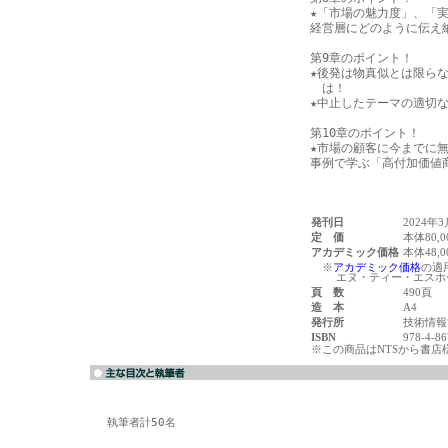
★「市場の魅力度」、「実
経営層にどのように伝え納
第9章のポイント！

★後発は物真似とは限らな
　は！

★中止したテーマの適切な
第10章のポイント！

★市場の顧客に今までに無
発刊日
2024年3
定 価
本体80,
アカデミック価格
本体48,
※
アカデミック価格
の適
エヌ・ティー・エスホー
頁 数
490頁
造 本
A4
発行所
技術情報
ISBN
978-4-86
※この商品はNTSから書店
執筆者計50名
