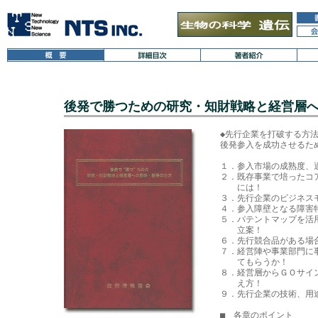
後発で勝つための研究・知財戦略と経営層
◆先行企業を打破する方法
後発参入を成功させるた
１．参入市場の成熟度、
２．既存事業で培ったコ
　　には！

３．先行企業のビジネス
４．参入障壁となる障害
５．パテントマップを活
　　立案！

６．先行競合品がある場
７．経営陣や事業部門に
　　てもらうか！

８．経営層からＧＯサイ
　　え方！

９．先行企業の技術、用
■　各章のポイント
