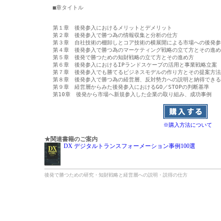
■章タイトル

第１章　後発参入におけるメリットとデメリット

第２章　後発参入で勝つ為の情報収集と分析の仕方

第３章　自社技術の棚卸しとコア技術の横展開による市場への後発参
第４章　後発参入で勝つ為のマーケティング戦略の立て方とその進め
第５章　後発で勝つための知財戦略の立て方とその進め方

第６章　後発参入におけるIPランドスケープの活用と事業戦略立案

第７章　後発参入でも勝てるビジネスモデルの作り方とその提案方法

第８章　後発参入で勝つ為の経営層、反対勢力への説明と納得できる
第９章　経営層からみた後発参入におけるGO／STOPの判断基準

※購入方法について
★関連書籍のご案内
DX デジタルトランスフォーメーション事例100選
後発で勝つための研究・知財戦略と経営層への説明・説得の仕方