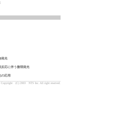
税
物発光
素反応に伴う微弱発光
光の応用
Copyright (C) 2003 NTS Inc. All right reserved.