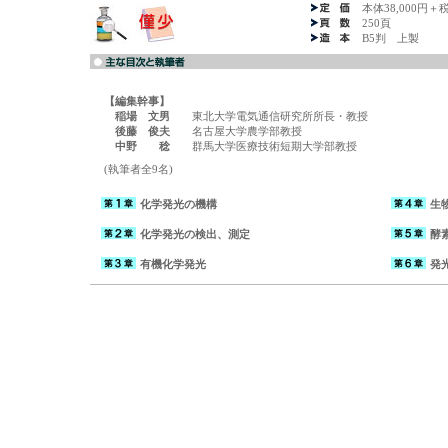
本体38,000円＋
250頁
B5判 上製
【編集幹事】
稲場 文男
東北大学電気通信研究所所長・教授
後藤 俊夫
名古屋大学農学部教授
中野 稔
群馬大学医療技術短期大学部教授
(執筆者全9名)
化学発光の機構
生
化学発光の検出、測定
酵
有機化学発光
発