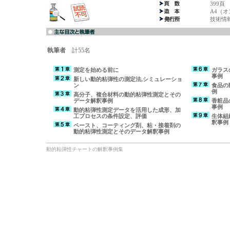
399頁
A4（
技術情
執筆者
計55名
測定を始める前に
ガラス
事例
新しい動的粘弾性の測定法,シミュレーショ
ン
食品の
例
高分子、複合材料の動的粘弾性測定とその
データ解釈事例
香粧品
事例
動的粘弾性測定データを活用した成形、加
工プロセスの条件設定、評価
生体組
釈事例
ペースト、コーティング剤、粘・接着剤の
動的粘弾性測定とそのデータ解釈事例
動的粘弾性チャートの解釈事例集