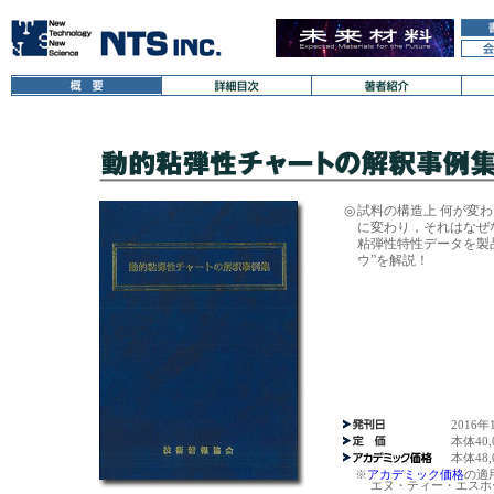
◎
試料の構造上 何が変
に変わり，それはなぜ
粘弾性特性データを製
ウ”を解説！
2016年
本体40
本体48
※
アカデミック価格
の適
エヌ・ティー・エスホー