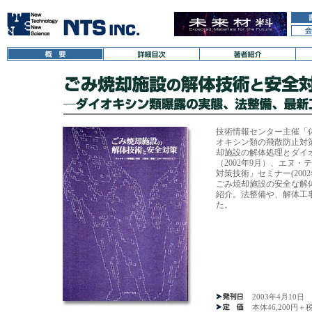
技術情報センター主催「
オキシン類の飛散防止対策
却施設の解体処理とダイ
（2002年9月）、エヌ
対策技術」セミナー(200
ごみ焼却施設の安全な解
紹介。法整備や、解体工
た。
2003年4月10日
本体46,200円＋