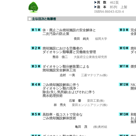
462頁
B5判 上製
ISBN4-86043-020-4
休・廃止ごみ焼却施設の安全解体と
完
二次汚染の防止策
全
長田 純夫
福岡大学
焼却施設における労働者の
焼
ダイオキシン類曝露と労働衛生管理
ダ
熊谷 信二
大阪府立公衆衛生研究所
ダイオキシン類分解装置による
煙
焼却施設安全解体工法
志村 一美
三菱マテリアル(株)
ごみ焼却施設解体に伴う
N
ダイオキシン類の洗浄・
開
除去(失し気所線)およびそれに伴う
廃水処理技術
石塚 馨
栗田工業(株)
林 秀夫
栗田エンジニアリング(株)
高効率・低コストで安全な
和
ごみ焼却施設解体技術
お
無
亀田 茂
(株)奥村組