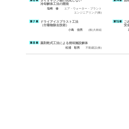
ダイオキシン類の気化しない
焼
冷却解体工法の開発
塩崎 修
エア・ウォーター・プラント
エンジニアリング(株)
ドライアイスブラスト工法
ご
（付着物除去技術）
安
小島 信男
(株)大林組
薬剤乾式工法による焼却施設解体
松浦 彰男
不動建設(株)