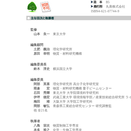
B5
丸善株式会社
ISBN4-621-07744-9
監修
山本 良一
東京大学
編集顧問
土肥 義治
理化学研究所
原田 幸明
物質・材料研究機構
編集委員長
鈴木 淳史
横浜国立大学
編集委員
阿部 英喜
理化学研究所 高分子化学研究室
雨倉 宏
物質・材料研究機構 量子ビームセンター
石田 秀輝
東北大学 大学院環境科学研究科
伊坪 徳宏
武蔵工業大学 環境情報学部／産業技術総合研究所 ラ
梅田 靖
大阪大学 大学院工学研究科
岡部 敏弘
青森県工業総合研究センター 研究調整監
他 全21名
執筆者
八島 栄次
物質制御工学専攻
本多 裕之
化学・生物工学専攻