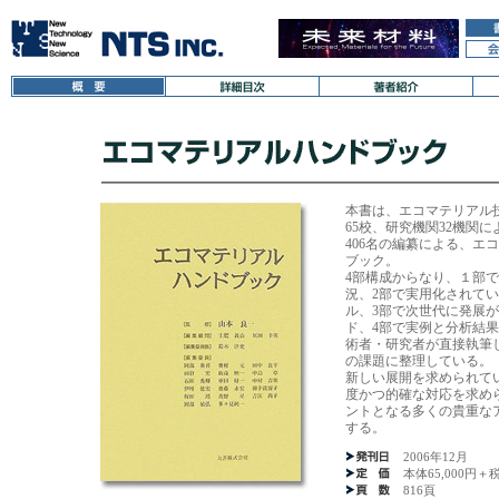
本書は、エコマテリアル技
65校、研究機関32機関
406名の編纂による、エ
ブック。
4部構成からなり、１部
況、2部で実用化されて
ル、3部で次世代に発展
ド、4部で実例と分析結
術者・研究者が直接執筆し、(
の課題に整理している。
新しい展開を求められて
度かつ的確な対応を求め
ントとなる多くの貴重な
する。
2006年12月
本体65,000円＋
816頁