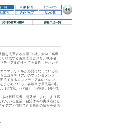
術を先導する企業100社、大学・高専
により構成する編集委員会21名、執筆者
コマテリアルのすべてを集約したハンド
でエコマテリアルが必要になっている状
いるエコマテリアルのファンダメンタ
が期待できるエコマテリアルのトレン
果をまとめている。各項目は最先端の技
1)背景、(2)指針、(3)事例、(4)今後
いる材料研究者・開発者、また、より高
られている企業・自治体等の実務者にヒ
アイデアと信頼できる最新の情報を提供
税