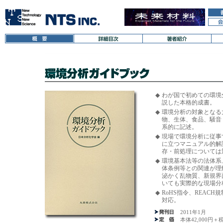
◆
わが国で初めての環境
説した本格的成書。
◆
環境分析の対象となる
物、生体、食品、騒音
系的に記述。
◆
現場で環境分析に従事
に立つマニュアル的解
存・前処理については
◆
環境基本法等の法体系
体条例等との関連が理
泌かく乱物質、新規界
いても実際的な現場分
◆
RoHS指令、REAC
対応。
2011年1月
本体42,000円＋