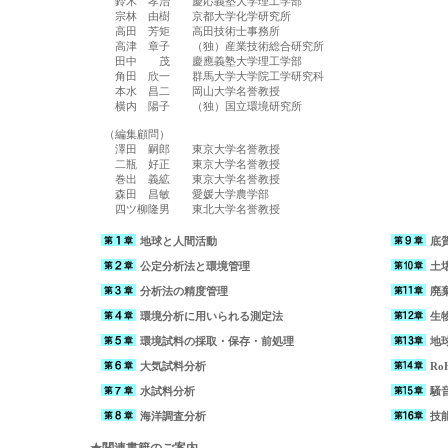
　鈴木　孝治　　慶応義塾大学理工学部

　宗林　由樹　　京都大学化学研究所

　高田　芳矩　　高田技術士事務所

　高津　章子　　（独）産業技術総合研究所

　田中　　茂　　慶應義塾大学理工学部

　角田　欣一　　群馬大学大学院工学研究科

　本水　昌二　　岡山大学名誉教授

　横内　陽子　　（独）国立環境研究所

（編集顧問）

　澤田　嗣郎　　東京大学名誉教授

　二瓶　好正　　東京大学名誉教授

　巻出　義絋　　東京大学名誉教授

　森田　昌敏　　愛媛大学農学部

地球と人間活動
底
公定分析法と環境管理
土
分析法の精度管理
廃
環境分析に用いられる測定法
生
環境試料の採取・保存・前処理
地
大気試料分析
R
水試料分析
騒
海洋調査分析
技