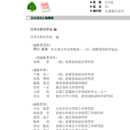
850頁
B5
丸善株式会社
日本分析化学会 編
日本分析化学会　編

（編集委員長）

　名古屋大学名誉教授／（社）国際環境研究協会　

　（副編集委員長）

　宮崎　　章　　（独）産業技術総合研究所

（編集幹事）

　千葉　光一　　（独）産業技術総合研究所

　田尾　博明　　（独）産業技術総合研究所

　藤森　英治　　環境省環境調査研修所

　宮村　一夫　　東京理科大学理学部

　山田　　悦　　京都工芸繊維大学環境科学センター

　吉永　　淳　　東京大学大学院　新領域創成科学研究科

（編集委員）

　今任　稔彦　　九州大学大学院工学研究院

　海老原　充　　首都大学東京大学院理工学研究科

　貴田　晶子　　（独）国立環境研究所

　駒井　　武　　（独）産業技術総合研究所

　伊永　隆史　　首都大学東京大学院理工学研究院
