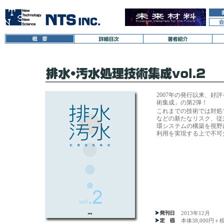
2007年の発行以来、好
術集成」の第2弾！
これまでの技術では対処
などの新たなリスク、従
環システムの構築を視野
利用を実現する上で不可
2013年12月
本体38,000円＋