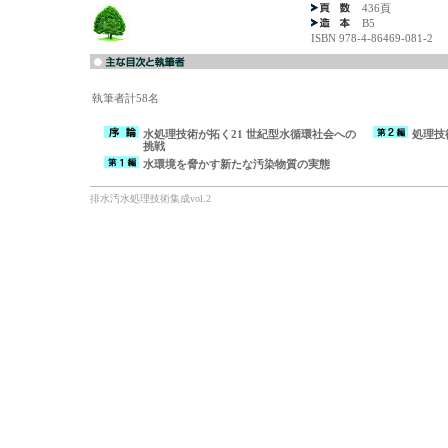
436頁
B5
ISBN 978-4-86469-081-2
執筆者計58名
水処理技術が拓く21 世紀型水循環社会への
処理技
挑戦
水環境を脅かす新たな汚染物質の実態
排水汚水処理技術集成vol.2