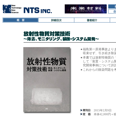
●
福島第一原発事故より
収束せず、引き続き除
●
本書では放射性物質の
して「装置・システム
究開発事例について詳
●
これからの除染問題を
2015年2月9日
本体42,000円＋