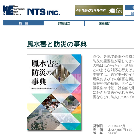
風水害と防災の事典
昨今、各地で豪雨や台風
防災の重要性が増してきて
の幅は広がったが、適切
どのような対応を行えばよ
本書では、適宜事例やイ
現象およびその被害を解
情報発信の種類、タイム
報収集や行動、社会的な
に起きた災害やそれらを
害ならびに防災について
発刊日
2021年12月
定 価
本体8,000円＋税
頁 数
256頁