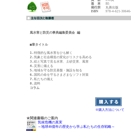
造 本
B5
発行所
丸善出版
ISBN
978-4-621-30646
風水害と防災の事典編集委員会 編
■章タイトル
1.
2.
3.
4.
5.
6.
7.
8.
コラム
※購入方法について
★関連書籍のご案内
気候危機の真実
～地球46億年の歴史から学ぶ私たちの生存戦略～