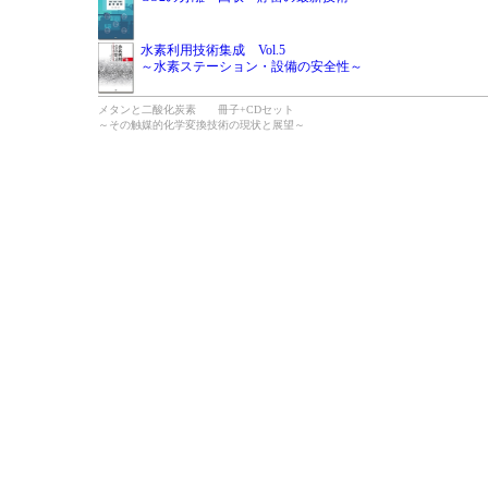
水素利用技術集成 Vol.5
～水素ステーション・設備の安全性～
メタンと二酸化炭素 冊子+CDセット
～その触媒的化学変換技術の現状と展望～