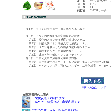
定 価
本体110,000円
頁 数
442頁＋CD
造 本
A4
発行所
CMCリサーチ
第1部　今何を成すべきで，何を成さざるべきか

第2部　メタンの触媒的化学変換技術の現状

　第1章　酸化的メタン転換反応の触媒システム

　第2章　非酸化的メタン転換反応の触媒システム

　第3章　メタンを利用した有機合成的触媒システム

　第4章　異種エネルギー負荷型触媒システム

　第5章　計算科学と触媒インフォマティクス

第3部　二酸化炭素の触媒的化学変換技術

　第1章　再生可能エネルギー＋二酸化炭素＋水からの化学合成触媒シ
　第2章　バイオマス（再生可能エネルギー＋二酸化炭素＋水）からの
※購入方法について
★関連書籍のご案内
二酸化炭素有効利用技術
～DACから物質合成、産業利用まで～
CO2の分離・回収・貯留の最新技術