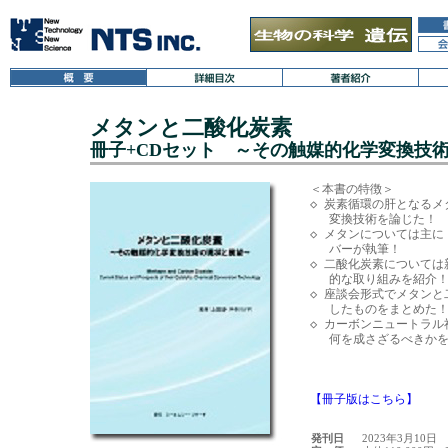
メタンと二酸化炭素
冊子+CDセット ～その触媒的化学変換技
＜本書の特徴＞

◇ 炭素循環の肝となるメ
　 変換技術を論じた！

◇ メタンについては主に
　 バーが執筆！

◇ 二酸化炭素については
　 的な取り組みを紹介！
◇ 座談会形式でメタンと
　 したものをまとめた！
◇ カーボンニュートラル
　 何を成さざるべきかを
【冊子版はこちら】
発刊日
2023年3月10日