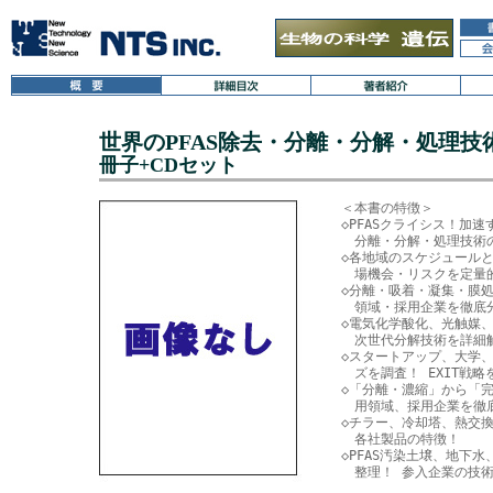
世界のPFAS除去・分離・分解・処理
冊子+CDセット
＜本書の特徴＞

◇PFASクライシス！加
　分離・分解・処理技術の
◇各地域のスケジュールと
　場機会・リスクを定量的
◇分離・吸着・凝集・膜処
　領域・採用企業を徹底分
◇電気化学酸化、光触媒、
　次世代分解技術を詳細解
◇スタートアップ、大学、
　ズを調査！ EXIT戦略
◇「分離・濃縮」から「完
　用領域、採用企業を徹底
◇チラー、冷却塔、熱交換
　各社製品の特徴！

◇PFAS汚染土壌、地下
　整理！ 参入企業の技術