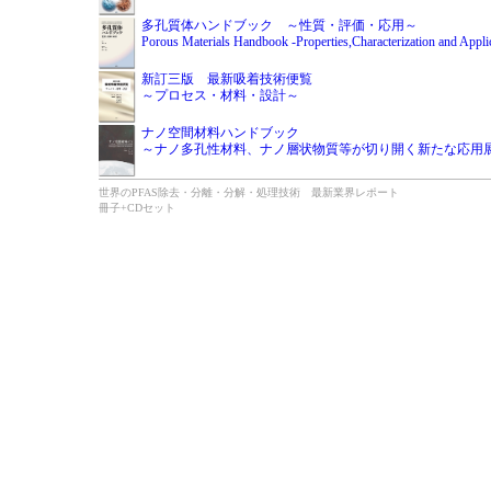
多孔質体ハンドブック ～性質・評価・応用～
Porous Materials Handbook -Properties,Characterization and Appli
新訂三版 最新吸着技術便覧
～プロセス・材料・設計～
ナノ空間材料ハンドブック
～ナノ多孔性材料、ナノ層状物質等が切り開く新たな応用
世界のPFAS除去・分離・分解・処理技術 最新業界レポート
冊子+CDセット