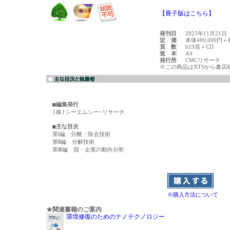
【冊子版はこちら】
発刊日
2025年11月21日
定 価
本体400,000円＋
頁 数
619頁＋CD
造 本
A4
発行所
CMCリサーチ
※この商品はNTSから書店
■編集発行
(株)シーエムシー･リサーチ

■主な目次

第Ⅰ編　分離・除去技術

第Ⅱ編　分解技術

第Ⅲ編　国・企業の動向分析

※購入方法について
★関連書籍のご案内
環境修復のためのナノテクノロジー