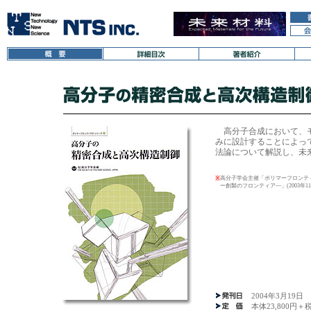
高分子合成において、モ
みに設計することによっ
法論について解説し、未
高分子学会主催「ポリマーフロンテ
※
ー創製のフロンティア―」(2003年1
2004年3月19日
本体23,800円＋