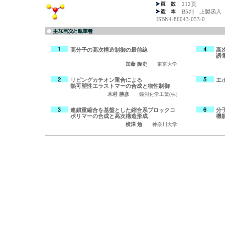
212頁
B5判 上製函入
ISBN4-86043-053-0
高分子の高次構造制御の最前線
高
誘
加藤 隆史
東京大学
リビングカチオン重合による
エ
熱可塑性エラストマーの合成と物性制御
木村 勝彦
鐘淵化学工業(株)
連鎖重縮合を基盤とした縮合系ブロックコ
分
ポリマーの合成と高次構造形成
機
横澤 勉
神奈川大学