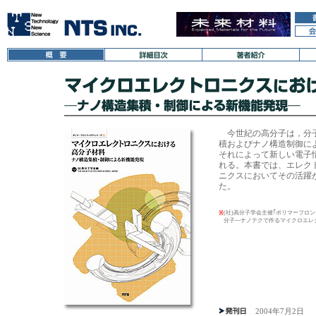
今世紀の高分子は，分子
積およびナノ構造制御に
それによって新しい電子
れる。本書では、エレク
ニクスにおいてその活躍
た。
(社)高分子学会主催｢ポリマーフロ
※
分子―ナノテクで作るマイクロエレクト
2004年7月2日