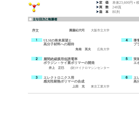
本体23,600円＋
248頁
B5判
序文
圓藤紀代司
大阪市立大学
ULSIの将来展望と
導
高分子材料への期待
プ
角南 英夫
広島大学
層間絶縁膜用低誘電率
実
ボラジン－ケイ素ポリマーの開発
エ
井上 正巳
(財)マイクロマシンセンター
エレクトロニクス用
エ
感光性耐熱ポリマーの合成
高
上田 充
東京工業大学