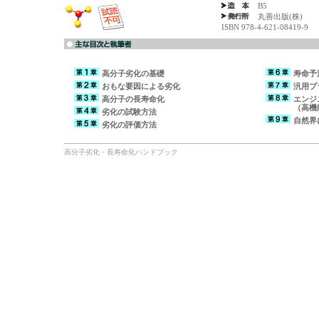
B5
丸善出版(株)
ISBN 978-4-621-08419-9
高分子劣化の基礎
寿命予
おもな要因による劣化
汎用プ
高分子の長寿命化
エンジ
（高機
劣化の試験方法
自然界
劣化の評価方法
高分子劣化・長寿命化ハンドブック