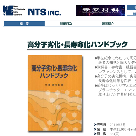
●半世紀余にわたって高
　著者の知見と膨大なデー
●教科書・参考書・独習書
　レファレンスとして、
●高分子の劣化機構、劣化
　長寿命化対策を図表・
●前半はじっくり学ぶた
　プラスチック・エンジ
2011年7月
本体15,000円＋
384頁