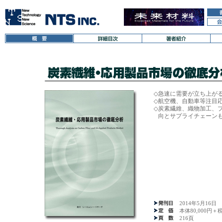
◇
急速に需要が立ち上がる
◇
航空機、自動車等注目応
◇
炭素繊維、織物加工、
向とサプライチェーンも
2014年5月16日
本体80,000円＋
216頁