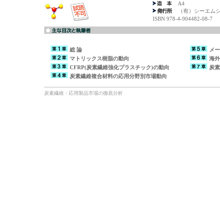
A4
（有）シーエムシ
ISBN 978-4-904482-08-7
総 論
メー
マトリックス樹脂の動向
海外
CFRP(炭素繊維強化プラスチック)の動向
炭素
炭素繊維複合材料の応用分野別市場動向
炭素繊維・応用製品市場の徹底分析