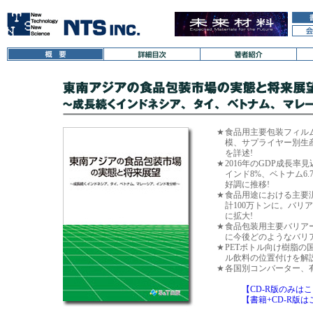
★
食品用主要包装フィルム(O
模、サプライヤー別生
を詳述!
★
2016年のGDP成長率
インド8%、ベトナム6
好調に推移!
★
食品用途における主要汎
計100万トンに。バリア
に拡大!
★
食品包装用主要バリア
に今後どのようなバリ
★
PETボトル向け樹脂の
ル飲料の位置付けを解説
★
各国別コンバーター、
【CD-R版のみは
【書籍+CD-R版