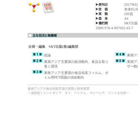
2017年6
本体85,
200頁
A4
S&T出版
ISBN 978-4-907002-65-7
企画・編集 S&T出版(株)編集部
総論
東南ア
東南アジア主要国の経済動向、食品を取り
東南ア
巻く環境
ザー動
東南アジア主要国の食品包装フィルム、ボ
トル用PET樹脂の供給動向
東南アジアの食品包装市場の実態と将来展望
～成長続くインドネシア、タイ、ベトナム、マレーシア、インドを分析～