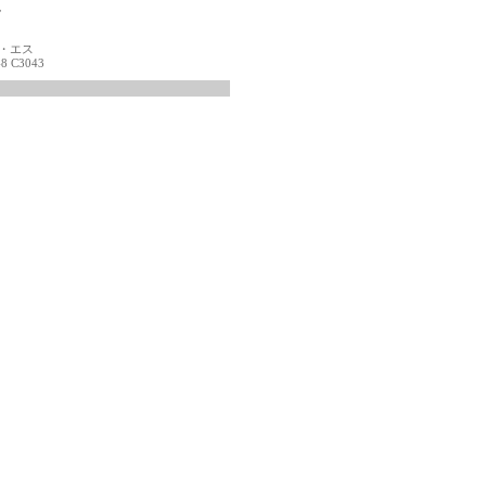
税
ー・エス
-8 C3043