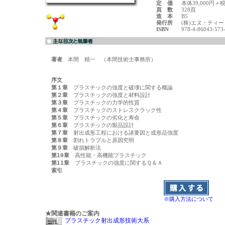
定 価
本体39,000円＋
頁 数
328頁
造 本
B5
発行所
(株)エヌ・ティ
ISBN
978-4-86043-573
著者
　本間　精一　（本間技術士事務所）

序文
第１章
第２章
第３章
第４章
第５章
第６章
第７章
第８章
第９章
第10章
第11章
索引
※購入方法について
★関連書籍のご案内
プラスチック射出成形技術大系