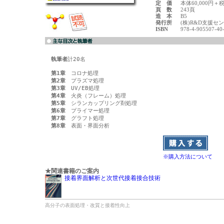
定 価
本体60,000円＋
頁 数
243頁
造 本
B5
発行所
(株)R&D支援セ
ISBN
978-4-905507-40
執筆者
計20名

第1章
第2章
第3章
第4章
第5章
第6章
第7章
第8章
※購入方法について
★関連書籍のご案内
接着界面解析と次世代接着接合技術
高分子の表面処理・改質と接着性向上