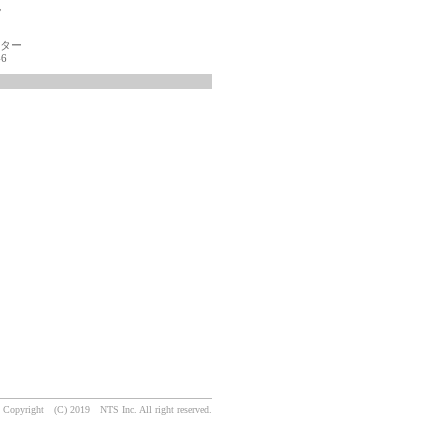
税
ンター
-6
Copyright (C) 2019 NTS Inc. All right reserved.