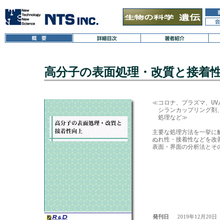
高分子の表面処理・改質と接着
≪コロナ、プラズマ、UV/
　シランカップリング剤、
　処理など≫

主要な処理方法を一挙に解
ぬれ性・接着性などを改善
表面・界面の分析法とその
発刊日
2019年12月20日