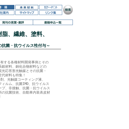
樹脂、繊維、塗料、
の抗菌・抗ウイルス性付与～
有する各種材料開発事例とその

系銀材料、銅化合物材料などの

視光応答形光触媒とその抗菌・

代材料も特集！ 

剤、光触媒コーティング液、

ィルム、抗菌IMD、抗ウイルス

ープ、非接触、抗菌・抗ウイルス

料の抗菌技術、自動車内装表皮材
