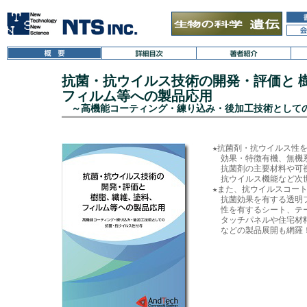
抗菌・抗ウイルス技術の開発・評価と 
フィルム等への製品応用
～高機能コーティング・練り込み・後加工技術として
★抗菌剤・抗ウイルス性を
　効果・特徴有機、無機
　抗菌剤の主要材料や可
　抗ウイルス機能など次世
★また、抗ウイルスコート
　抗菌効果を有する透明フ
　性を有するシート、テ
　タッチパネルや住宅材