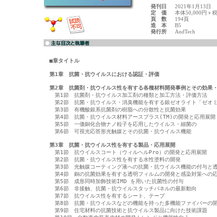
発刊日
2021年1月13日
定 価
本体50,000円＋
頁 数
194頁
造 本
B5
発行所
AndTech
■章タイトル
第1章　抗菌・抗ウイルスにおける認証・評価
第2章　抗菌剤・抗ウイルス性を有する各種材料開発事例とその効果

　第1節　抗菌剤・抗ウイルス加工剤の種類と加工方法・評価方法

　第2節　抗菌・抗ウイルス・消臭機能を有する銀ゼオライト「ゼオミ
　第3節　有機酸銀系抗菌剤の樹脂への分散性と抗菌効果

　第4節　抗菌・抗ウイルス材料アースプラス(TM)の開発と応用展開

　第5節　一価銅化合物ナノ粒子を応用したウイルス・細菌の

　第6節　可視光応答形光触媒とその抗菌・抗ウイルス機能

第3章　抗菌・抗ウイルス性を有する製品・応用展開

　第1節　抗ウイルスコート（ウィルヘルPro）の開発と応用展開

　第2節　抗菌・抗ウイルス性を有する水性塗料の開発

　第3節　光触媒コーティング液への抗菌・抗ウイルス機能の付与と透
　第4節　銅の抗菌効果を有する透明フィルムの開発と感染対策への応
　第5節　成形同時加飾技術IMD を用いた抗菌性の付与

　第6節　非接触、抗菌・抗ウイルスタッチパネルの最新動向

　第7節　抗ウイルス性を有するシート、テープ

　第8節　抗菌・抗ウイルスなどの機能を持った多機能ファイバーの開
　第9節　住宅材料の抗菌技術と抗ウイルス製品に向けた技術課題
