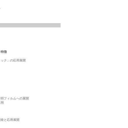
税
・特徴
ック」の応用展開

明フィルムへの展開

用

発と応用展開
