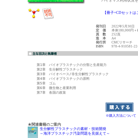
【冊子+CDセットは
発刊日
2022年5月30日
定 価
本体180,000円
頁 数
252頁
造 本
A4
発行所
CMCリサーチ
ISBN
978-4-910581-22
第1章　バイオプラスチックの分類と生産能力

第2章　生分解性プラスチック　

第3章　バイオベース/非生分解性プラスチック　

第4章　バイオプラスチックの原料　

第5章　ゴム　

第6章　微生物と産業利用　

第7章　各国の政策　

※購入方法について
★関連書籍のご案内
生分解性プラスチックの素材・技術開発
～海洋プラスチック汚染問題を見据えて～