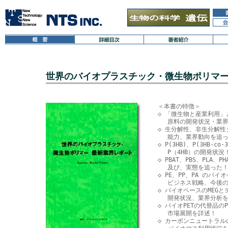
世界のバイオプラスチック・微生物ポリマ
＜本書の特徴＞

◇ 「微生物と産業利用」
　 原料の開発状況・業界
◇ 生分解性、非生分解性
　 能力、業界動向を追っ
◇ P(3HB)、P(3HB-co-3
　 P（4HB）の開発状況！
◇ PBAT、PBS、PLA
　 及び、実態を追った！
◇ PE、PP、PA のバ
　 ビジネス戦略、今後の
◇ バイオベースのMEGと
　 開発状況、業界分析を
◇ バイオPETの代替品の
　 市場展開を詳述！

◇ カーボンニュートラル