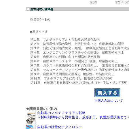
ISBN
978-4-86
執筆者計45名

■章タイトル

第１章　マルチマテリアルと自動車の軽量化動向

第２章　熱可塑性樹脂の剛性、耐候性の向上と 自動車部材の開発

第３章　熱硬化性樹脂の開発、剛性、 機械強度性向上と自動車での応
第４章　エンジニアリングプラスチックの開発と 耐衝撃特性向上

第５章　自動車での利用に向けた樹脂の発泡技術

第６章　自動車用エラストマーの開発と 強度、耐候性の向上

第７章　ガラス・炭素繊維複合材料の靭性向上、 密着性改善技術と自
第８章　セルロースナノファイバー複合材料の 強度信頼性向上と自動
第９章　自動車用透明樹脂の開発と 耐候性、耐熱性の向上

第10章　マルチマテリアルに向けた 接着接合技術の開発

※購入方法について
★関連書籍のご案内
自動車のマルチマテリアル戦略
～材料別戦略から異材接合、成形加工、表面処理技術まで
自動車の軽量化テクノロジー