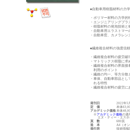
◆自動車用樹脂材料の力学
・ポリマー材料の力学的特
・エンジニアリングプラ
・樹脂材料の発泡技術と衝
・自動車用エラストマー
・自動車窓、カメラレン
◆繊維複合材料の強度信頼
・繊維複合材料の疲労破
・マトリックス樹脂に求め
・繊維複合材料の界面接
　利用のポイント

・繊維の均一、等方分散と
・車体、自動車部品とし
　れる特性

発刊日
2022年5
定 価
本体63,
アカデミック価格
本体48,
※
アカデミック価格
の適
エヌ・ティー・エスホー
頁 数
680頁
造 本
A4（オ
発行所
技術情報