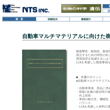
自動車マルチマテリアルに向けた
耐衝撃性、耐熱性、耐候性
両立するための特性の向上
環境負荷を低減するには？
LCAを考慮した開発事例を
■　本書のポイント 

◆自動車マルチマテリアル
・自動車車体、部品に求
・樹脂/金属の接合時の強
　向上技術

・車両の耐久性、機能性
　バランス

・LCAを考慮した材料の選