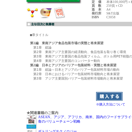
定 価
本体100,000円＋
頁 数
259頁＋CD
造 本
A4
発行所
S&T出版
ISBN
C3058
■章タイトル

第1編　東南アジア食品包装市場の実態と将来展望

　第1章　総論

　第2章　東南アジア主要国の経済動向、食品包装を取り巻く環境

　第3章　東南アジア主要国の食品包装フィルム、ボトル用PET樹脂の
第2編　日本とアジアのバリアー包装材料・実態と将来展望

　第1章　総論～日本とアジアのバリアー包装材料市場の動向

　第2章　日本におけるバリアー包装材料市場動向と将来展望

　第3章　アジア主要国別バリアー包装材料市場動向と将来展望

※購入方法について
★関連書籍のご案内
ASEAN、アジア、アフリカ、南米、国内のフードサプラ
食のバリューチェーン戦略
ボトリングテクノロジー