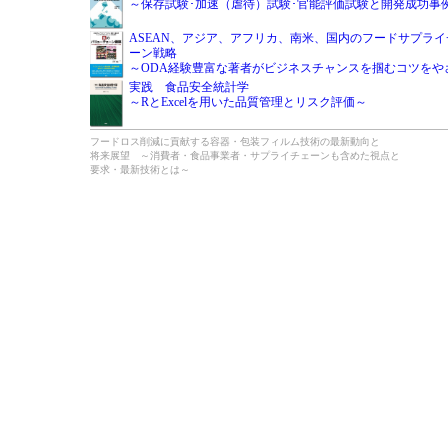
～保存試験･加速（虐待）試験･官能評価試験と開発成功事
ASEAN、アジア、アフリカ、南米、国内のフードサプラ
ーン戦略
～ODA経験豊富な著者がビジネスチャンスを掴むコツをや
実践 食品安全統計学
～RとExcelを用いた品質管理とリスク評価～
フードロス削減に貢献する容器・包装フィルム技術の最新動向と
将来展望 ～消費者・食品事業者・サプライチェーンも含めた視点と
要求・最新技術とは～