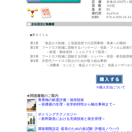
定 価
本体40,000円＋
頁 数
164頁
造 本
B5
発行所
AndTech
ISBN
978-4-909118-43
■章タイトル

第1章　「食品ロス削減」と包装技術での活用事例・将来への期待

第2章　フードロス削減に貢献するパッケージ・包装・フィルム技術の
　　　　　～鮮度・風味保持・シェルフライフ延長～

第3章　フードロス削減に貢献する印刷・ジッパー・容器・軟包装部材
第4章　次世代フードロス防止のための取り組み事例

　　　　　～消費者・コンビニ・食品メーカーなど、包装ユーザーから
※購入方法について
★関連書籍のご案内
青果物の鮮度評価・保持技術
～収穫後の生理・化学的特性から輸出事例まで～
ボトリングテクノロジー
～飲料製造における充填技術と衛生管理～
賞味期限設定･延長のための各試験･評価法ノウハウ