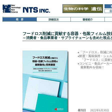
フードロス削減に貢献する容器・包装フィルム技
～消費者・食品事業者・サプライチェーンも含めた視点
★「フードロス」削減に向
★鮮度・風味保持・シェル
　「フードロス」に貢献す
★コンビニ・食品メーカー
発刊日
2022年6月30日