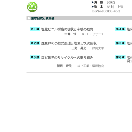
200頁
B5判 上製
ISBN4-900830-40-2
塩化ビニル樹脂の現状と今後の動向
塩
中條 澄
K・C・リサーチ
廃棄PVCの乾式処理と塩素ガスの回収
塩
上野 晃史
静岡大学
塩ビ業界のリサイクルへの取り組み
塩
廃
新居 宏美
塩ビ工業・環境協会