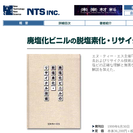
エヌ・ティー・エス主催
去およびリサイクル技術｣セ
塩ビの正確な理解と無害
解説を加えた。
1999年6月30日
本体36,200円＋