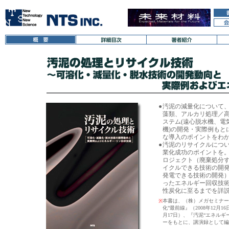
●
汚泥の減量化について
藻類、アルカリ処理／
ステム(遠心脱水機、電
機)の開発・実際例もと
な導入のポイントをわ
●
汚泥のリサイクルにつ
業化成功のポイントを。
ロジェクト（廃棄処分
イクルできる技術の開
発電できる技術の開発）
ったエネルギー回収技術
性炭化に至るまでを詳
本書は、（株）メガセミナー
※
化”最前線』（2008年12月1
月17日）、『汚泥“エネルギー
ーをもとに、講演録として編