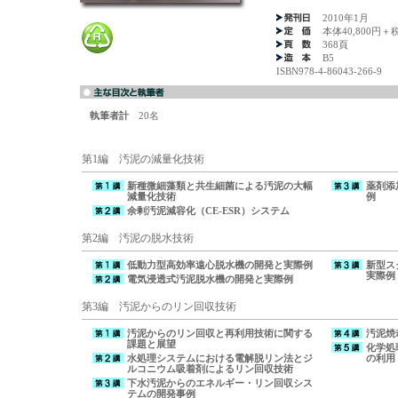
2010年1月
本体40,800円＋
368頁
B5
ISBN978-4-86043-266-9
執筆者計
20名
第1編 汚泥の減量化技術
新種微細藻類と共生細菌による汚泥の大幅
薬剤添
減量化技術
例
余剰汚泥減容化（CE-ESR）システム
第2編 汚泥の脱水技術
低動力型高効率遠心脱水機の開発と実際例
新型ス
実際例
電気浸透式汚泥脱水機の開発と実際例
第3編 汚泥からのリン回収技術
汚泥からのリン回収と再利用技術に関する
汚泥焼
課題と展望
化学処
水処理システムにおける電解脱リン法とジ
の利用
ルコニウム吸着剤によるリン回収技術
下水汚泥からのエネルギー・リン回収シス
テムの開発事例