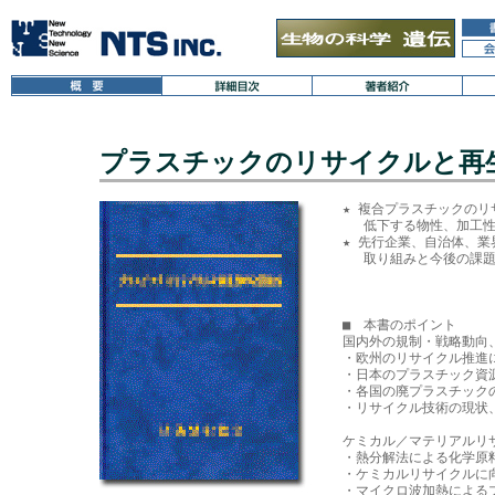
プラスチックのリサイクルと再
★ 複合プラスチックのリ
　 低下する物性、加工性
★ 先行企業、自治体、業
　 取り組みと今後の課題
■　本書のポイント

国内外の規制・戦略動向
・欧州のリサイクル推進に
・日本のプラスチック資源
・各国の廃プラスチックの
・リサイクル技術の現状、
ケミカル／マテリアルリサ
・熱分解法による化学原料
・ケミカルリサイクルに向
・マイクロ波加熱によるプ