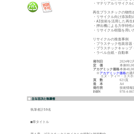
・マテリアルリサイクルに
再生プラスチックの物性改
・リサイクル向け添加剤
・AI技術を活用した再生
・押出機による力学特性の
・リサイクル樹脂を用いた
リサイクルの推進事例

・プラスチック包装容器・
・プラスチックキャップ・
発刊日
2024年2
定 価
本体80,0
アカデミック価格
本体48,0
※
アカデミック価格
の適
エヌ・ティー・エスホー
頁 数
621頁
造 本
A4
発行所
技術情報
ISBN
978-4-86
執筆者計59名

■章タイトル
