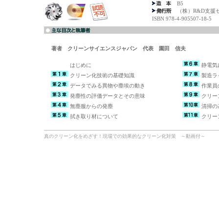
B5
（株）R&D支援
ISBN 978-4-905507-18-5
著者 クリーンサイエンスジャパン 代表 園田 信夫
はじめに
静電気
クリーン化技術の基礎知識
製造ラ
データでみる異物や塵埃の動き
作業員
発塵性の評価データとその意味
クリー
無塵服からの発塵
清掃の
拭き取り材について
クリー
真のクリーン化をめざす！現場での効果的なクリーン化対策 ～動画付～